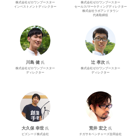
株式会社ゼロワンブースター
株式会社ゼロワンブースター
インベストメントディレクター
セールス/マーケティングディレクター
株式会社ラボアンドタウン
代表取締役
川島 健
辻 孝次
氏
氏
株式会社ゼロワンブースター
株式会社ゼロワンブースター
ディレクター
ディレクター
大久保 幸世
荒井 宏之
氏
氏
ビズシード株式会社
チガサキベンチャーズ合同会社