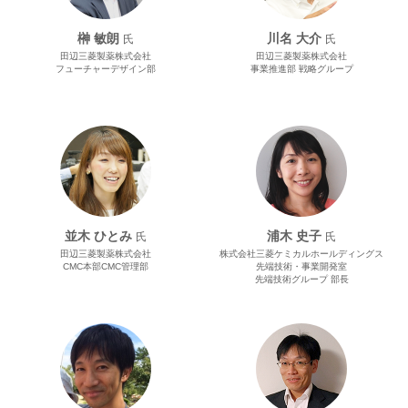
榊 敏朗
川名 大介
氏
氏
田辺三菱製薬株式会社
田辺三菱製薬株式会社
フューチャーデザイン部
事業推進部 戦略グループ
並木 ひとみ
浦木 史子
氏
氏
田辺三菱製薬株式会社
株式会社三菱ケミカルホールディングス
CMC本部CMC管理部
先端技術・事業開発室
先端技術グループ 部長