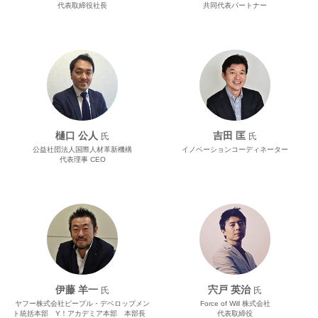
代表取締役社長
共同代表パートナー
樋口 公人
吉田 匡
氏
氏
公益社団法人国際人材革新機構
イノベーションコーディネーター
代表理事 CEO
伊藤 羊一
宍戸 英治
氏
氏
ヤフー株式会社ピープル・デベロップメン
Force of Will 株式会社
ト統括本部 Y！アカデミア本部 本部長
代表取締役