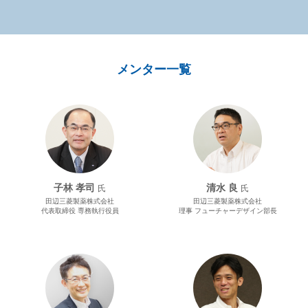
メンター一覧
子林 孝司
清水 良
氏
氏
田辺三菱製薬株式会社
田辺三菱製薬株式会社
代表取締役 専務執行役員
理事 フューチャーデザイン部長