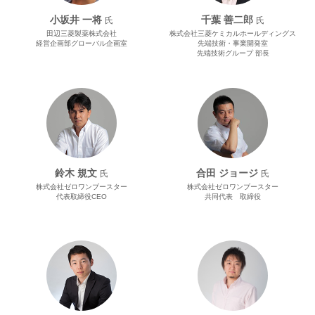
小坂井 一将
千葉 善二郎
氏
氏
田辺三菱製薬株式会社
株式会社三菱ケミカルホールディングス
経営企画部グローバル企画室
先端技術・事業開発室
先端技術グループ 部長
鈴木 規文
合田 ジョージ
氏
氏
株式会社ゼロワンブースター
株式会社ゼロワンブースター
代表取締役CEO
共同代表 取締役