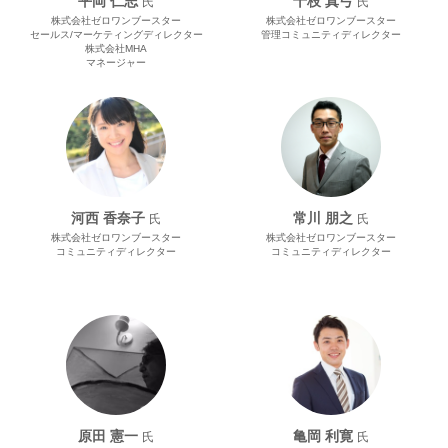
平岡 仁志
十枝 真弓
氏
氏
株式会社ゼロワンブースター
株式会社ゼロワンブースター
セールス/マーケティングディレクター
管理コミュニティディレクター
株式会社MHA
マネージャー
河西 香奈子
常川 朋之
氏
氏
株式会社ゼロワンブースター
株式会社ゼロワンブースター
コミュニティディレクター
コミュニティディレクター
原田 憲⼀
亀岡 利寛
氏
氏