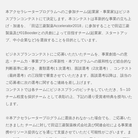
本アクセラレータープログラムへのご参加チーム(起業家・事業家)はビジネ
スプランコンテストにて決定します。本コンテストは革新的な事業の立ち上
げ・加速を、「田辺三菱製薬Accelerator2018」に参加することで田辺三菱
製薬及び01Boosterとの共創によって目指すチーム(起業家、スタートアッ
プ、中小企業など)を選抜することを目的としています。
ビジネスプランコンテストにご応募いただいたチームを、事業創造への意
志・チーム力・事業プランの革新性・本プログラムへの親和性など総合的な
判断基準に基づき、書類選考(１次選考)、面談選考（2次選考）、コンテスト
（最終選考）の三段階で審査させていただきます。面談選考以降は、該当の
ご応募者に次の選考に関するご連絡を差し上げます。
コンテストでは各チームにビジネスプランのピッチをしていただき、5～10
チーム程度を採択チーム として表彰の上、下記の通り受賞者特典を授与いた
します。
※本アクセラレータープログラムに選抜されなかった場合でも、ご応募いた
だきました チームに対して田辺三菱製薬株式会社及び関連会社による事業連
携やリソース提供などを通じて支援させていただく可能性がございます。ま