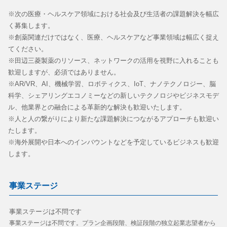
※次の医療・ヘルスケア領域における社会及び生活者の課題解決を幅広
く募集します。
※創薬関連だけではなく、医療、ヘルスケアなど事業領域は幅広く捉え
てください。
※田辺三菱製薬のリソース、ネットワークの活用を視野に入れることも
歓迎しますが、必須ではありません。
※AR/VR、AI、機械学習、ロボティクス、IoT、ナノテクノロジー、脳
科学、シェアリングエコノミーなどの新しいテクノロジやビジネスモデ
ル、他業界との融合による革新的な解決も歓迎いたします。
※人と人の繋がりにより新たな課題解決につながるアプローチも歓迎い
たします。
※海外展開や日本へのインバウントなどを予定しているビジネスも歓迎
します。
事業ステージ
事業ステージは不問です
事業ステージは不問です。プラン企画段階、検証段階の独立起業志望者から